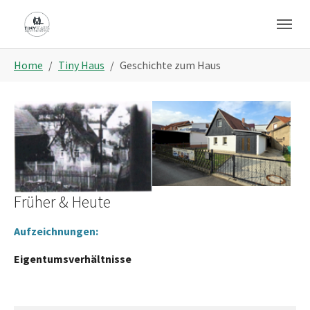
Skip to main navigation
Zum Hauptinhalt springen
Skip to page footer
Sie sind hier:
Home
Tiny Haus
Geschichte zum Haus
Früher & Heute
Aufzeichnungen:
Eigentumsverhältnisse